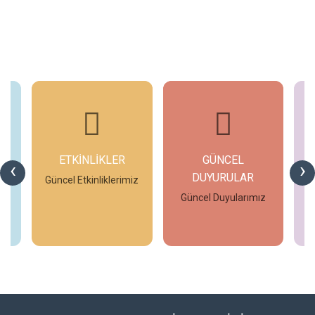
ETKİNLİKLER
GÜNCEL
G
‹
›
DUYURULAR
çan
Güncel Etkinliklerimiz
G
Güncel Duyularımız
İncele
İncele