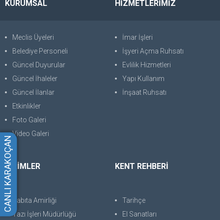
KURUMSAL
HİZMETLERİMİZ
Meclis Üyeleri
İmar İşleri
Belediye Personeli
İşyeri Açma Ruhsatı
Güncel Duyurular
Evlilik Hizmetleri
Güncel İhaleler
Yapı Kullanım
Güncel İlanlar
İnşaat Ruhsatı
Etkinlikler
Foto Galeri
Video Galeri
CANLI KARAKOÇAN
BİRİMLER
KENT REHBERİ
Zabıta Amirliği
Tarihçe
Yazı İşleri Müdürlüğü
El Sanatları