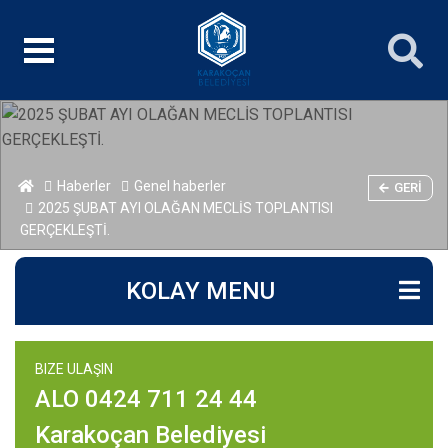
Haberler
Genel haberler
GERI
2025 ŞUBAT AYI OLAĞAN MECLİS TOPLANTISI
GERÇEKLEŞTİ.
KOLAY MENU
BIZE ULAŞIN
ALO 0424 711 24 44
Karakoçan Belediyesi